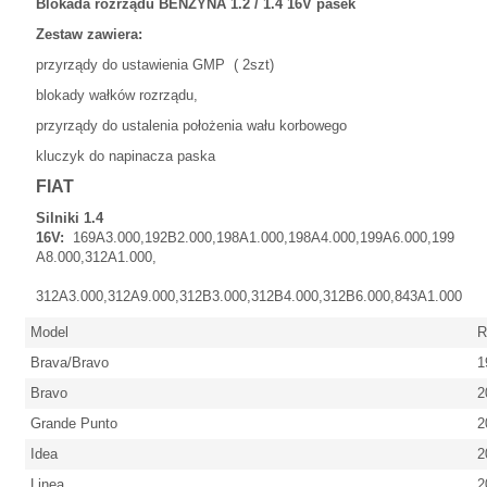
Blokada rozrządu BENZYNA 1.2 / 1.4 16V pasek
Zestaw zawiera:
przyrządy do ustawienia GMP ( 2szt)
blokady wałków rozrządu,
przyrządy do ustalenia położenia wału korbowego
kluczyk do napinacza paska
FIAT
Silniki 1.4
16V:
169A3.000,192B2.000,198A1.000,198A4.000,199A6.000,199
A8.000,312A1.000,
312A3.000,312A9.000,312B3.000,312B4.000,312B6.000,843A1.000
Model
R
Brava/Bravo
1
Bravo
2
Grande Punto
2
Idea
2
Linea
2