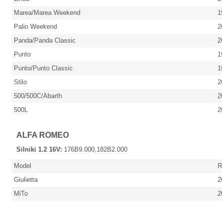
Marea/Marea Weekend
1
Palio Weekend
2
Panda/Panda Classic
20
Punto
1
Punto/Punto Classic
1
Stilo
2
500/500C/Abarth
20
500L
20
ALFA ROMEO
Silniki 1.2 16V:
176B9.000,182B2.000
Model
R
Giulietta
20
MiTo
2