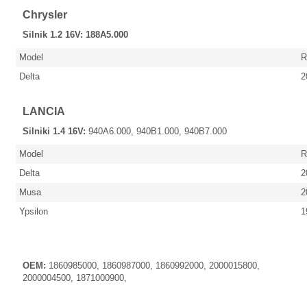
Chrysler
Silnik 1.2 16V: 188A5.000
Model
R
Delta
20
LANCIA
Silniki 1.4 16V:
940A6.000, 940B1.000, 940B7.000
Model
R
Delta
2
Musa
2
Ypsilon
19
OEM:
1860985000, 1860987000, 1860992000, 2000015800,
2000004500, 1871000900,