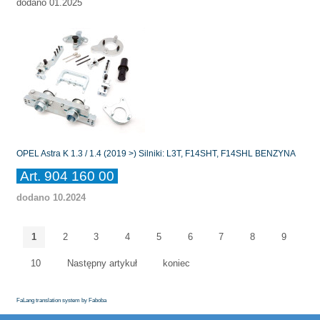
dodano 01.2025
OPEL Astra K 1.3 / 1.4 (2019 >) Silniki: L3T, F14SHT, F14SHL BENZYNA
Art. 904 160 00
dodano 10.2024
1
2
3
4
5
6
7
8
9
10
Następny artykuł
koniec
FaLang translation system by Faboba