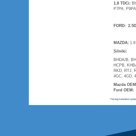
1,8 TDCi:
B
P7PA, P9P
FORD: 2.5DI
MAZDA:
1.8 
Silniki:
BHDA/B, BH
HCPB, KHBA
RKD, RTJ, R
4GC, 4GD, 
Mazda OEM
Ford OEM:
3
FaLang translation syst