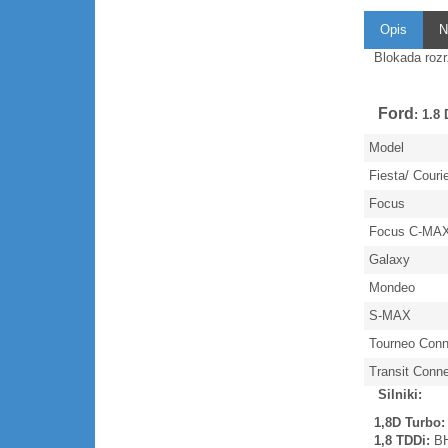
Opis
N
Blokada roz
Ford
: 1.8
Model
Fiesta/ Couri
Focus
Focus C-MA
Galaxy
Mondeo
S-MAX
Tourneo Conn
Transit Conn
Silniki:
1,8D Turbo
1,8 TDDi:
B