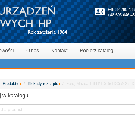
+48 32 280 4
+48 605 646 45
owości
O nas
Kontakt
Pobierz katalog
Produkty
Blokady rozrządu
Ford, Mazda 1.8 D/TD/Di/TDCi & 2.5 
 w katalogu