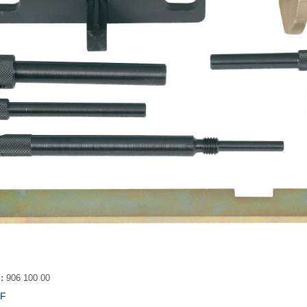
:
906 100 00
DF