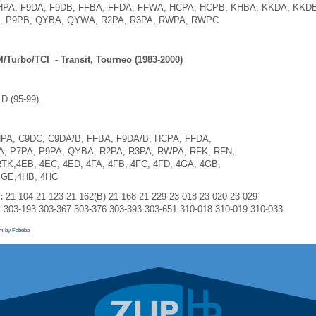
HPA, F9DA, F9DB, FFBA, FFDA, FFWA, HCPA, HCPB, KHBA, KKDA, KKDB
A, P9PB, QYBA, QYWA, R2PA, R3PA, RWPA, RWPC
/Turbo/TCI - Transit, Tourneo (1983-2000)
D (95-99).
PA, C9DC, C9DA/B, FFBA, F9DA/B, HCPA, FFDA,
, P7PA, P9PA, QYBA, R2PA, R3PA, RWPA, RFK, RFN,
TK,4EB, 4EC, 4ED, 4FA, 4FB, 4FC, 4FD, 4GA, 4GB,
4GE,4HB, 4HC
:
21-104 21-123 21-162(B) 21-168 21-229 23-018 23-020 23-029
03-193 303-367 303-376 303-393 303-651 310-018 310-019 310-033
em by Faboba