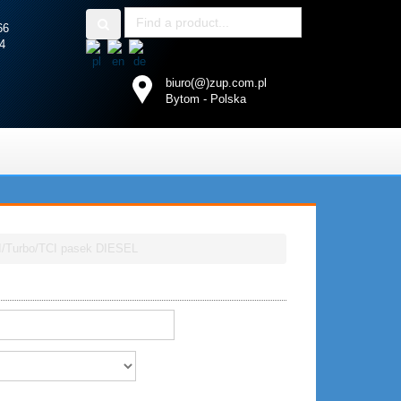
3 66
4
biuro(@)zup.com.pl
Bytom - Polska
DI/Turbo/TCI pasek DIESEL