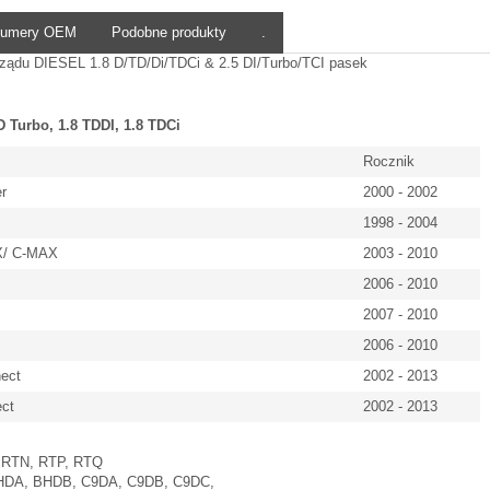
umery OEM
Podobne produkty
.
rządu DIESEL 1.8 D/TD/Di/TDCi & 2.5 DI/Turbo/TCI pasek
 D Turbo, 1.8 TDDI, 1.8 TDCi
Rocznik
er
2000 - 2002
1998 - 2004
X/ C-MAX
2003 - 2010
2006 - 2010
2007 - 2010
2006 - 2010
ect
2002 - 2013
ect
2002 - 2013
:
RTN, RTP, RTQ
HDA, BHDB, C9DA, C9DB, C9DC,